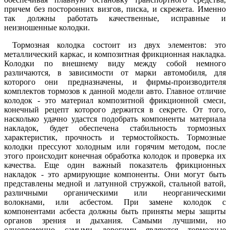
причем без посторонних визгов, писка, и скрежета. Именно
так должны работать качественные, исправные и
неизношенные колодки.
Тормозная колодка состоит из двух элементов: это
металлический каркас, и композитная фрикционная накладка.
Колодки по внешнему виду между собой немного
различаются, в зависимости от марки автомобиля, для
которого они предназначены, и фирмы-производителя
комплектов тормозов к данной модели авто. Главное отличие
колодок - это материал композитной фрикционной смеси,
конечный рецепт которого держится в секрете. От того,
насколько удачно удастся подобрать компоненты материала
накладок, будет обеспечена стабильность тормозных
характеристик, прочность и термостойкость. Тормозные
колодки прессуют холодным или горячим методом, после
этого происходит конечная обработка колодок и проверка их
качества. Еще один важный показатель фрикционных
накладок - это армирующие компоненты. Они могут быть
представлены медной и латунной стружкой, стальной ватой,
различными органическими или неорганическими
волокнами, или асбестом. При замене колодок с
компонентами асбеста должны быть приняты меры защиты
органов зрения и дыхания. Самыми лучшими, но
одновременно самыми дорогими являются тормозные