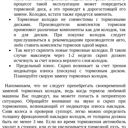
процессе такой эксплуатации может повредиться
тормозной диск, а это приведет к дорогостоящей его
замене. Колодки, кстати также придется заменить.
Тормозные колодки не совместимы с тормозными
дисками. Производители комплектов тормозов
применяют различные компоненты как для колодок, так
и для дисков. При покупке колодок следует
прислушиваться к рекомендациям производителя авто,
либо ставить комплекты тормозов одной марки.
Так могут скрипеть новые тормозные колодки. В таком
случае максимум через 1-2 недели скрип должен
исчезнуть за счет износа верхнего слоя колодок.
Предельный износ. Скрип возникает за счет трения
индикатора износа (пискуна) с тормозным диском.
Планируйте скорую замену тормозных колодок.
Напоминаем, что не следует пренебрегать своевременной
заменой тормозных колодок, ведь когда тормоза любимой
машины Вас подведут, вы можете попасть в неприятную
ситуацию. Обращайте внимание на звуки и скрип при
торможении, возникающий от индикатора износа накладок.
Сняв колеса и проверив суппорт, легко можно определить
толщину фрикционной накладки колодок, ее толщина должна
быть не менее 3 мм. Если во время торможения автомобиль
уводит в сторону, или если увеличивается тормозной путь, то