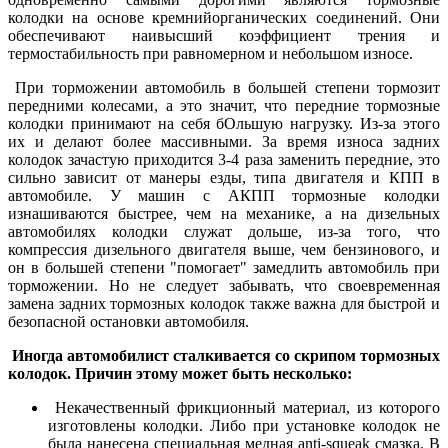
колодки на основе кремнийорганических соединений. Они
обеспечивают наивысший коэффициент трения и
термостабильность при равномерном и небольшом износе.
При торможении автомобиль в большей степени тормозит
передними колесами, а это значит, что передние тормозные
колодки принимают на себя бОльшую нагрузку. Из-за этого
их и делают более массивными. За время износа задних
колодок зачастую приходится 3-4 раза заменить передние, это
сильно зависит от манеры езды, типа двигателя и КПП в
автомобиле. У машин с АКПП тормозные колодки
изнашиваются быстрее, чем на механике, а на дизельных
автомобилях колодки служат дольше, из-за того, что
компрессия дизельного двигателя выше, чем бензинового, и
он в большей степени "помогает" замедлить автомобиль при
торможении. Но не следует забывать, что своевременная
замена задних тормозных колодок также важна для быстрой и
безопасной остановки автомобиля.
Иногда автомобилист сталкивается со скрипом тормозных
колодок. Причин этому может быть несколько:
Некачественный фрикционный материал, из которого
изготовлены колодки. Либо при установке колодок не
была нанесена специальная медная anti-squeak смазка. В