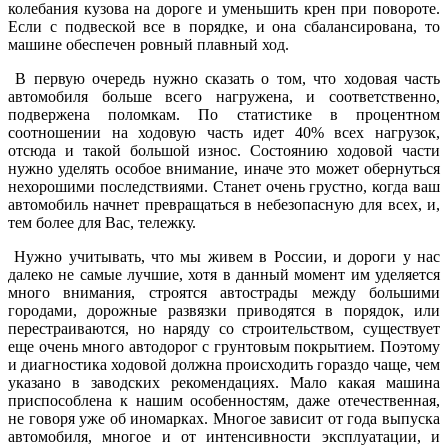
колебания кузова на дороге и уменьшить крен при повороте.
Если с подвеской все в порядке, и она сбалансирована, то
машине обеспечен ровный плавный ход.
В первую очередь нужно сказать о том, что ходовая часть
автомобиля больше всего нагружена, и соответственно,
подвержена поломкам. По статистике в процентном
соотношении на ходовую часть идет 40% всех нагрузок,
отсюда и такой большой износ. Состоянию ходовой части
нужно уделять особое внимание, иначе это может обернуться
нехорошими последствиями. Станет очень грустно, когда ваш
автомобиль начнет превращаться в небезопасную для всех, и,
тем более для Вас, тележку.
Нужно учитывать, что мы живем в России, и дороги у нас
далеко не самые лучшие, хотя в данный момент им уделяется
много внимания, строятся автострады между большими
городами, дорожные развязки приводятся в порядок, или
перестраиваются, но наряду со строительством, существует
еще очень много автодорог с грунтовым покрытием. Поэтому
и диагностика ходовой должна происходить гораздо чаще, чем
указано в заводских рекомендациях. Мало какая машина
приспособлена к нашим особенностям, даже отечественная,
не говоря уже об иномарках. Многое зависит от года выпуска
автомобиля, многое и от интенсивности эксплуатации, и