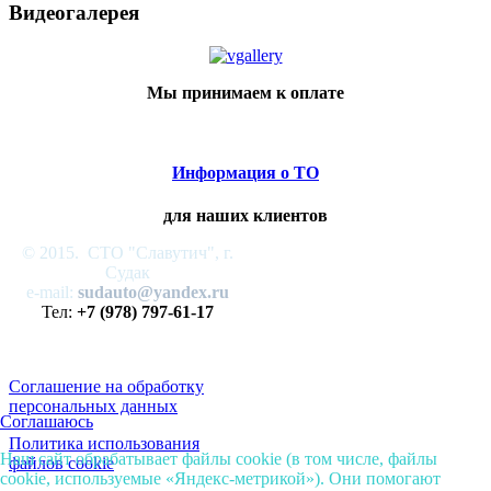
Видеогалерея
Мы принимаем к оплате
Информация о ТО
для наших клиентов
© 2015. СТО "Славутич", г.
Судак
e-mail:
sudauto@yandex.ru
Тел:
+7 (978) 797-61-17
Соглашение на обработку
персональных данных
Соглашаюсь
Политика использования
Наш сайт обрабатывает файлы cookie (в том числе, файлы
файлов cookie
cookie, используемые «Яндекс-метрикой»). Они помогают