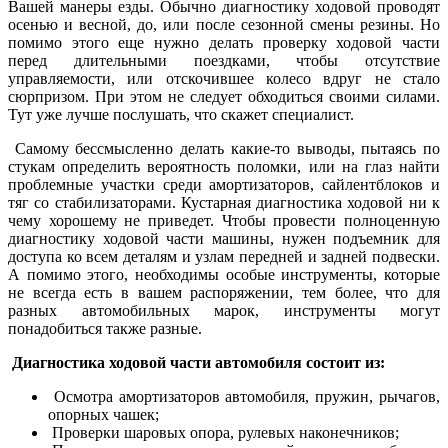
Вашей манеры езды. Обычно диагностику ходовой проводят
осенью и весной, до, или после сезонной смены резины. Но
помимо этого еще нужно делать проверку ходовой части
перед длительными поездками, чтобы отсутствие
управляемости, или отскочившее колесо вдруг не стало
сюрпризом. При этом не следует обходиться своими силами.
Тут уже лучше послушать, что скажет специалист.
Самому бессмысленно делать какие-то выводы, пытаясь по
стукам определить вероятность поломки, или на глаз найти
проблемные участки среди амортизаторов, сайлентблоков и
тяг со стабилизаторами. Кустарная диагностика ходовой ни к
чему хорошему не приведет. Чтобы провести полноценную
диагностику ходовой части машины, нужен подъемник для
доступа ко всем деталям и узлам передней и задней подвески.
А помимо этого, необходимы особые инструменты, которые
не всегда есть в вашем распоряжении, тем более, что для
разных автомобильных марок, инструменты могут
понадобиться также разные.
Диагностика ходовой части автомобиля состоит из:
Осмотра амортизаторов автомобиля, пружин, рычагов,
опорных чашек;
Проверки шаровых опора, рулевых наконечников;