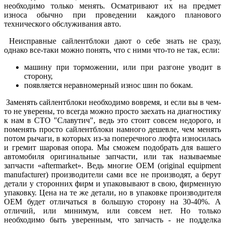
необходимо только менять. Осматривают их на предмет
износа обычно при проведении каждого планового
технического обслуживания авто.
Неисправные сайлентблоки дают о себе знать не сразу,
однако все-таки можно понять, что с ними что-то не так, если:
машину при торможении, или при разгоне уводит в
сторону,
появляется неравномерный износ шин по бокам.
Заменять сайлентблоки необходимо вовремя, и если вы в чем-
то не уверены, то всегда можно просто заехать на диагностику
к нам в СТО "Славутич", ведь это стоит совсем недорого, и
поменять просто сайлентблоки намного дешевле, чем менять
потом рычаги, в которых из-за поперечного люфта износилась
и гремит шаровая опора. Мы сможем подобрать для вашего
автомобиля оригинальные запчасти, или так называемые
запчасти «aftermarket». Ведь многие OEM (original equipment
manufacturer) производители сами все не производят, а берут
детали у сторонних фирм и упаковывают в свою, фирменную
упаковку. Цена на те же детали, но в упаковке производителя
OEM будет отличаться в большую сторону на 30-40%. А
отличий, или минимум, или совсем нет. Но только
необходимо быть уверенным, что запчасть - не подделка