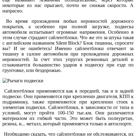
некоторые из нас прыгают, почти не снижая скорости. А
напрасно.
Во время прохождения любых неровностей дорожного
покрытия, а особенно при полной загрузке, подвеска
автомобиля испытывает огромные напряжения. Особенно в
этом случае страдают сайлентблоки. Что же это за штука такая
с английским названием Silent Block? Блок тишины, спросите
вы? И не ошибетесь! Именно сайлентблоки отвечают за
тишину в салоне автомобиля при прохождении дорожных
неровностей. За счет этих упругих резиновых деталей и
сглаживается большинство ударов в подвеску при езде по
грунтовке, или бездорожью.
Сайлентблоки применяются как в передней, так и в задней
подвеске. Они применяются при креплении двигателя, КПП к
подрамнику, также применяются при креплении стоек к
элементам подвески. Сайлентблоки, в зависимости от типа и
условий, могут пройти 100-150 тыс.км. Они различаются
материалом их гибкой части. Это может быть полиуретан,
резина, и... металл, который применяется только в автоспорте.
Необходимо сказать, что сайлентблоки не обслуживаются, их