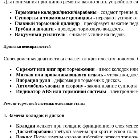
Для понимания принципов ремонта важно знать устройство с
Тормозные колодки/диски/барабаны
- создают трение д
Суппорты и тормозные цилиндры
- передают усилие от
Главный тормозной цилиндр
- преобразует нажатие пед
Трубки и шланги
- проводят тормозную жидкость.
Вакуумный усилитель
- снижает усилие на педаль.
Признаки неисправностей
Своевременная диагностика спасает от критических поломок. 
Скрежет или визг при торможении
- износ колодок или
Мягкая или проваливающаяся педаль
- утечка жидкост
Вибрация руля
- деформация тормозных дисков.
Автомобиль уводит в сторону
- заклинивание суппорта
Индикатор ABS или тормозной системы
- электронные
Ремонт тормозной системы: основные этапы
1. Замена колодок и дисков
Колодки
меняют при толщине фрикционного слоя менее
Диски/барабаны
требуют замены при критической толщи
Важно:
После замены колодок избегайте резкого тормож