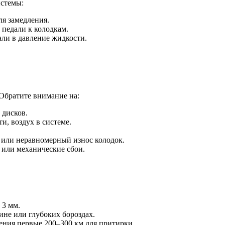
истемы:
ля замедления.
 педали к колодкам.
али в давление жидкости.
Обратите внимание на:
 дисков.
и, воздух в системе.
 или неравномерный износ колодок.
 или механические сбои.
 3 мм.
не или глубоких бороздах.
ения первые 200–300 км для притирки.